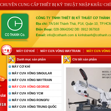
CHUYÊN CUNG CẤP THIẾT BỊ KỸ THUẬT NHẬP KHẨU CH
CÔNG TY TNHH THIẾT BỊ KỸ THUẬT CƠ THÀNH
Địa chỉ:
7A/144 Thành Thái, P14, Quận 10, TP.HC
Điện thoại:
028-38642042 DĐ: 0912 067918
Email:
info@cothanh.com & kinhdoanh@cothanh.
MÁY CƠ KHÍ
MÁY CƯA VÒNG WAYTRAIN
MÁY CƯA VÒNG
Danh mục sản phẩm
Chi tiết sản phẩm
MÁY CƠ KHÍ
MÁY CƯA VÒNG SINGULAR
MÁY CƯA VÒNG WAYTRAIN
MÁY CƯA VÒNG GEORGE
MÁY CƯA VÒNG YCM
MÁY CƯA VÒNG RONGFU
MÁY CƯA VÒNG TRUNG QUỐC