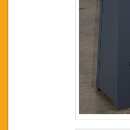
Máy cưa vòng SH-6056NC
42.000 vnđ
Máy cưa vòng Singular SH-
5650NC
640.000.000 vnđ
Máy cưa vòng tự động đưa
phôi SH4242NC