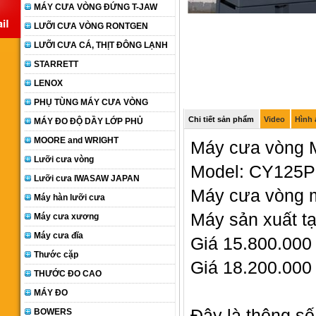
MÁY CƯA VÒNG ĐỨNG T-JAW
LƯỠI CƯA VÒNG RONTGEN
LƯỠI CƯA CÁ, THỊT ĐÔNG LẠNH
STARRETT
LENOX
PHỤ TÙNG MÁY CƯA VÒNG
Chi tiết sản phẩm
Video
Hình
MÁY ĐO ĐỘ DẦY LỚP PHỦ
MOORE and WRIGHT
Máy cưa vòng M
Lưỡi cưa vòng
Model: CY125P
Lưỡi cưa IWASAW JAPAN
Máy cưa vòng m
Máy hàn lưỡi cưa
Máy sản xuất tạ
Máy cưa xương
Máy cưa đĩa
Giá 15.800.000
Thước cặp
Giá 18.200.000
THƯỚC ĐO CAO
MÁY ĐO
Đây là thông s
BOWERS