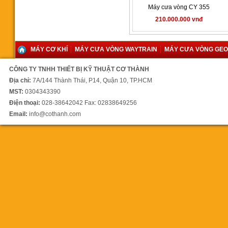
Máy cưa vòng CY 355
210.000.000 vnđ
MÁY CƠ KHÍ
MÁY CƯA VÒNG WAYTRAIN
MÁY CƯA VÒNG GE
Máy khoan phay rongfu RF40
53.900.000 vnđ
CÔNG TY TNHH THIẾT BỊ KỸ THUẬT CƠ THÀNH
Địa chỉ:
7A/144 Thành Thái, P14, Quận 10, TP.HCM
MST:
0304343390
Điện thoại:
028-38642042 Fax: 02838649256
Email:
info@cothanh.com
Máy khoan bàn 40mm
RF40S2F
61.123.000 vnđ
Máy cưa vòng WL1300SAT