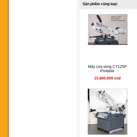
Sản phẩm cùng loại:
652.000.000 vnđ
Máy cưa vòng CY-275A
Manual
Máy cưa vòng CY125P
49.000.000 vnđ
Portable
15.800.000 vnđ
Máy cưa vòng CY125P
Portable
15.800.000 vnđ