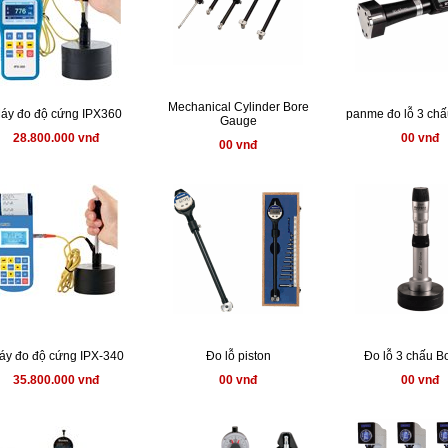
Mechanical Cylinder Bore
áy đo độ cứng IPX360
panme đo lỗ 3 chấ
Gauge
28.800.000 vnđ
00 vnđ
00 vnđ
áy đo độ cứng IPX-340
Đo lỗ piston
Đo lỗ 3 chấu B
35.800.000 vnđ
00 vnđ
00 vnđ