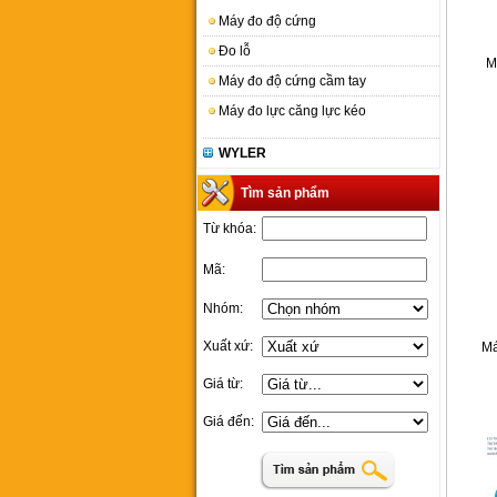
Máy đo độ cứng
Đo lỗ
M
Máy đo độ cứng cầm tay
Máy đo lực căng lực kéo
WYLER
Tìm sản phẩm
Từ khóa:
Mã:
Nhóm:
Xuất xứ:
Má
Giá từ:
Giá đến: