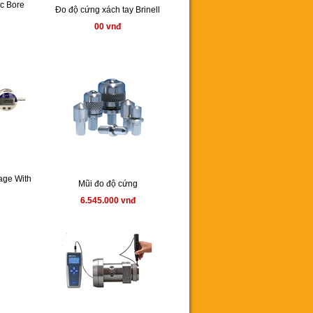
ic Bore
Đo độ cứng xách tay Brinell
00 vnđ
Gage With
Mũi đo độ cứng
6.545.000 vnđ