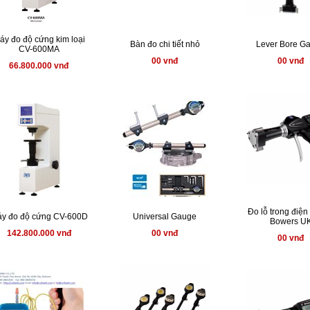
áy đo độ cứng kim loại
Bàn đo chi tiết nhỏ
Lever Bore G
CV-600MA
00 vnđ
00 vnđ
66.800.000 vnđ
Đo lỗ trong điện
y đo độ cứng CV-600D
Universal Gauge
Bowers U
142.800.000 vnđ
00 vnđ
00 vnđ