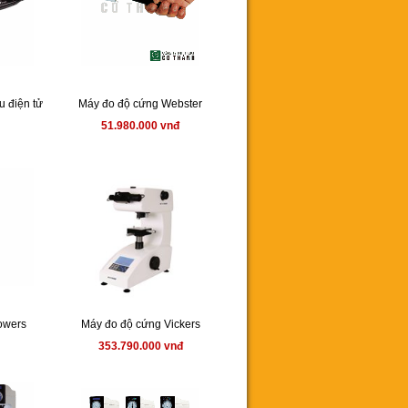
u điện tử
Máy đo độ cứng Webster
51.980.000 vnđ
owers
Máy đo độ cứng Vickers
353.790.000 vnđ