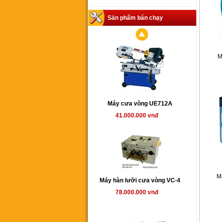
Sản phẩm bán chạy
M
Máy cưa vòng UE712A
41.000.000 vnđ
M
Máy hàn lưỡi cưa vòng VC-4
78.000.000 vnđ