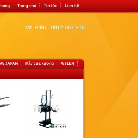
 hàng
Trang chủ
Tin tức
Liên hệ
Mr. Hiếu - 0912 067 918
SAW JAPAN
Máy cưa xương
WYLER