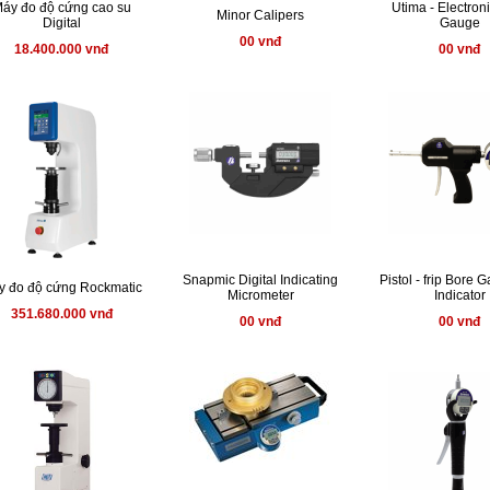
áy đo độ cứng cao su
Utima - Electron
Minor Calipers
Digital
Gauge
00 vnđ
18.400.000 vnđ
00 vnđ
Snapmic Digital Indicating
Pistol - frip Bore 
y đo độ cứng Rockmatic
Micrometer
Indicator
351.680.000 vnđ
00 vnđ
00 vnđ