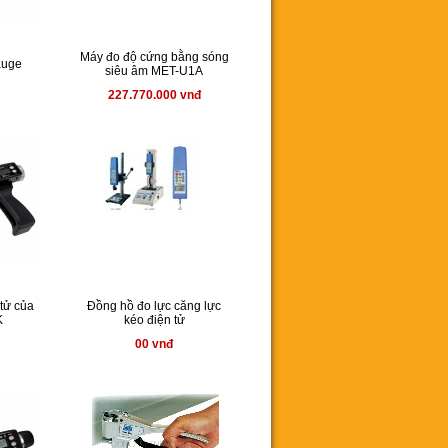
Máy đo độ cứng bằng sóng
auge
siêu âm MET-U1A
227.770.000 vnđ
 tử của
Đồng hồ đo lực căng lực
K
kéo điện tử
00 vnđ