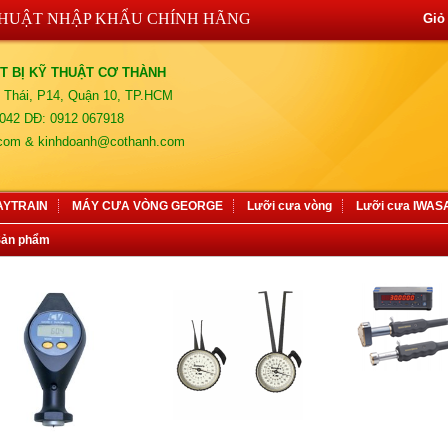
THUẬT NHẬP KHẨU CHÍNH HÃNG
Giỏ
T BỊ KỸ THUẬT CƠ THÀNH
 Thái, P14, Quận 10, TP.HCM
042 DĐ: 0912 067918
.com & kinhdoanh@cothanh.com
AYTRAIN
MÁY CƯA VÒNG GEORGE
Lưỡi cưa vòng
Lưỡi cưa IWA
Sản phẩm