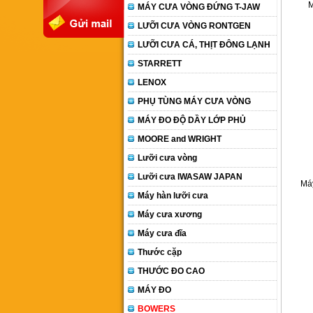
M
MÁY CƯA VÒNG ĐỨNG T-JAW
LƯỠI CƯA VÒNG RONTGEN
LƯỠI CƯA CÁ, THỊT ĐÔNG LẠNH
STARRETT
LENOX
PHỤ TÙNG MÁY CƯA VÒNG
MÁY ĐO ĐỘ DẦY LỚP PHỦ
MOORE and WRIGHT
Lưỡi cưa vòng
Lưỡi cưa IWASAW JAPAN
Má
Máy hàn lưỡi cưa
Máy cưa xương
Máy cưa đĩa
Thước cặp
THƯỚC ĐO CAO
MÁY ĐO
BOWERS