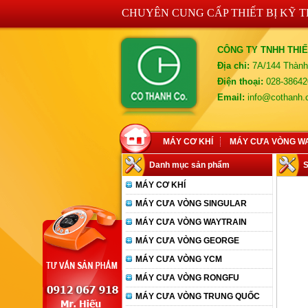
CHUYÊN CUNG CẤP THIẾT BỊ KỸ 
CÔNG TY TNHH THIẾ
Địa chỉ:
7A/144 Thành
Điện thoại:
028-38642
Email:
info@cothanh
MÁY CƠ KHÍ
MÁY CƯA VÒNG W
Danh mục sản phẩm
MÁY CƠ KHÍ
MÁY CƯA VÒNG SINGULAR
MÁY CƯA VÒNG WAYTRAIN
MÁY CƯA VÒNG GEORGE
MÁY CƯA VÒNG YCM
MÁY CƯA VÒNG RONGFU
MÁY CƯA VÒNG TRUNG QUỐC