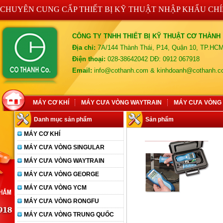
CHUYÊN CUNG CẤP THIẾT BỊ KỸ THUẬT NHẬP KHẨU CH
CÔNG TY TNHH THIẾT BỊ KỸ THUẬT CƠ THÀNH
Địa chỉ:
7A/144 Thành Thái, P14, Quận 10, TP.HC
Điện thoại:
028-38642042 DĐ: 0912 067918
Email:
info@cothanh.com & kinhdoanh@cothanh.
MÁY CƠ KHÍ
MÁY CƯA VÒNG WAYTRAIN
MÁY CƯA VÒNG
Danh mục sản phẩm
Sản phẩm
MÁY CƠ KHÍ
MÁY CƯA VÒNG SINGULAR
MÁY CƯA VÒNG WAYTRAIN
MÁY CƯA VÒNG GEORGE
MÁY CƯA VÒNG YCM
MÁY CƯA VÒNG RONGFU
MÁY CƯA VÒNG TRUNG QUỐC