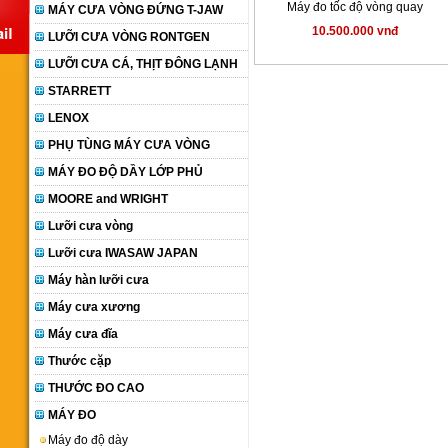
Máy đo tốc độ vòng quay
MÁY CƯA VÒNG ĐỨNG T-JAW
10.500.000 vnđ
LƯỠI CƯA VÒNG RONTGEN
LƯỠI CƯA CÁ, THỊT ĐÔNG LẠNH
STARRETT
LENOX
PHỤ TÙNG MÁY CƯA VÒNG
MÁY ĐO ĐỘ DẦY LỚP PHỦ
MOORE and WRIGHT
Lưỡi cưa vòng
Lưỡi cưa IWASAW JAPAN
Máy hàn lưỡi cưa
Máy cưa xương
Máy cưa đĩa
Thước cặp
THƯỚC ĐO CAO
MÁY ĐO
Máy đo độ dày