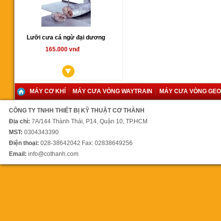
Lưỡi cưa cá ngừ đại dương
165.000 vnđ
MÁY CƠ KHÍ
MÁY CƯA VÒNG WAYTRAIN
MÁY CƯA VÒNG GE
CÔNG TY TNHH THIẾT BỊ KỸ THUẬT CƠ THÀNH
Máy cưa vòng YCM350SA
Địa chỉ:
7A/144 Thành Thái, P14, Quận 10, TP.HCM
00 vnđ
MST:
0304343390
Điện thoại:
028-38642042 Fax: 02838649256
Email:
info@cothanh.com