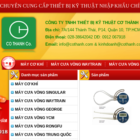
CHUYÊN CUNG CẤP THIẾT BỊ KỸ THUẬT NHẬP KHẨU CH
CÔNG TY TNHH THIẾT BỊ KỸ THUẬT CƠ THÀNH
Địa chỉ:
7A/144 Thành Thái, P14, Quận 10, TP.HC
Điện thoại:
028-38642042 DĐ: 0912 067918
Email:
info@cothanh.com & kinhdoanh@cothanh.
MÁY CƠ KHÍ
MÁY CƯA VÒNG WAYTRAIN
MÁY CƯA VÒNG
Danh mục sản phẩm
Sản phẩm
MÁY CƠ KHÍ
MÁY CƯA VÒNG SINGULAR
MÁY CƯA VÒNG WAYTRAIN
MÁY CƯA VÒNG GEORGE
MÁY CƯA VÒNG YCM
MÁY CƯA VÒNG RONGFU
MÁY CƯA VÒNG TRUNG QUỐC