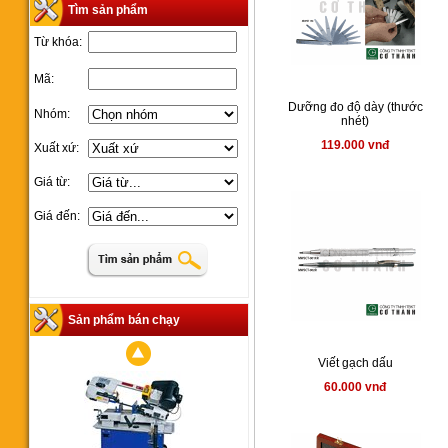
Tìm sản phẩm
Từ khóa:
Mã:
Dưỡng đo độ dày (thước
Nhóm:
nhét)
119.000 vnđ
Xuất xứ:
Giá từ:
Giá đến:
Sản phẩm bán chạy
Viết gạch dấu
60.000 vnđ