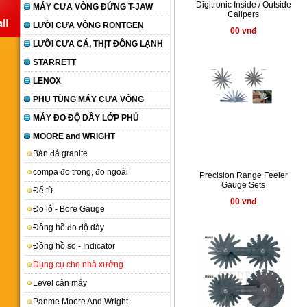
Digitronic Inside / Outside
MÁY CƯA VÒNG ĐỨNG T-JAW
Calipers
LƯỠI CƯA VÒNG RONTGEN
00 vnđ
LƯỠI CƯA CÁ, THỊT ĐÔNG LẠNH
STARRETT
LENOX
PHỤ TÙNG MÁY CƯA VÒNG
MÁY ĐO ĐỘ DẦY LỚP PHỦ
MOORE and WRIGHT
Bàn đá granite
compa đo trong, đo ngoài
Precision Range Feeler
Gauge Sets
Đế từ
00 vnđ
Đo lỗ - Bore Gauge
Đồng hồ đo độ dày
Đồng hồ so - Indicator
Dụng cụ cho nhà xưởng
Level cân máy
Panme Moore And Wright