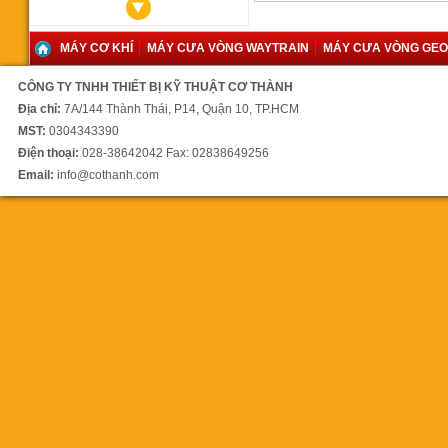
MÁY CƠ KHÍ
MÁY CƯA VÒNG WAYTRAIN
MÁY CƯA VÒNG GE
CÔNG TY TNHH THIẾT BỊ KỸ THUẬT CƠ THÀNH
Máy cưa vòng YCM350SA
Địa chỉ:
7A/144 Thành Thái, P14, Quận 10, TP.HCM
00 vnđ
MST:
0304343390
Điện thoại:
028-38642042 Fax: 02838649256
Email:
info@cothanh.com
Máy cưa vòng CY 350
145.000.000 vnđ