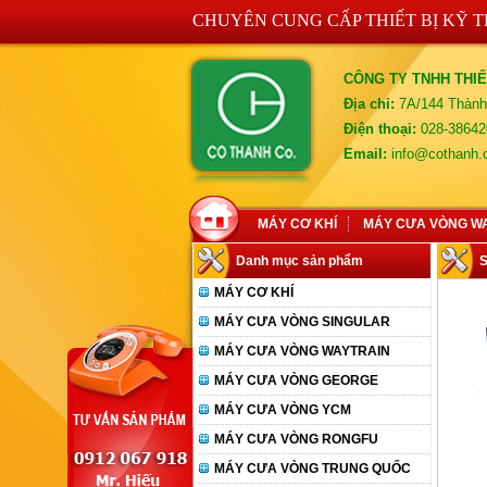
CHUYÊN CUNG CẤP THIẾT BỊ KỸ 
CÔNG TY TNHH THIẾ
Địa chỉ:
7A/144 Thành
Điện thoại:
028-38642
Email:
info@cothanh
MÁY CƠ KHÍ
MÁY CƯA VÒNG W
Danh mục sản phẩm
MÁY CƠ KHÍ
MÁY CƯA VÒNG SINGULAR
MÁY CƯA VÒNG WAYTRAIN
MÁY CƯA VÒNG GEORGE
MÁY CƯA VÒNG YCM
MÁY CƯA VÒNG RONGFU
MÁY CƯA VÒNG TRUNG QUỐC