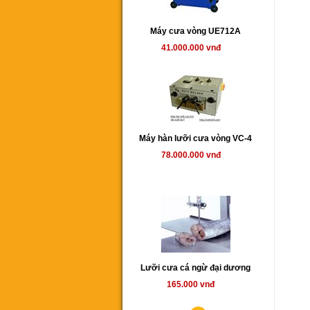
Máy cưa vòng UE712A
41.000.000 vnđ
Máy hàn lưỡi cưa vòng VC-4
78.000.000 vnđ
Lưỡi cưa cá ngừ đại dương
165.000 vnđ