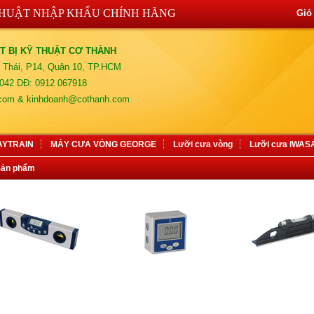
THUẬT NHẬP KHẨU CHÍNH HÃNG
Giỏ
T BỊ KỸ THUẬT CƠ THÀNH
 Thái, P14, Quận 10, TP.HCM
042 DĐ: 0912 067918
.com & kinhdoanh@cothanh.com
AYTRAIN
MÁY CƯA VÒNG GEORGE
Lưỡi cưa vòng
Lưỡi cưa IWA
Sản phẩm