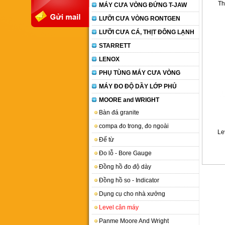
Th
MÁY CƯA VÒNG ĐỨNG T-JAW
LƯỠI CƯA VÒNG RONTGEN
LƯỠI CƯA CÁ, THỊT ĐÔNG LẠNH
STARRETT
LENOX
PHỤ TÙNG MÁY CƯA VÒNG
MÁY ĐO ĐỘ DẦY LỚP PHỦ
MOORE and WRIGHT
Bàn đá granite
compa đo trong, đo ngoài
Le
Đế từ
Đo lỗ - Bore Gauge
Đồng hồ đo độ dày
Đồng hồ so - Indicator
Dụng cụ cho nhà xưởng
Level cân máy
Panme Moore And Wright