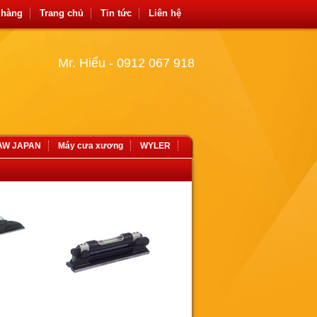
 hàng
Trang chủ
Tin tức
Liên hệ
Mr. Hiếu - 0912 067 918
SAW JAPAN
Máy cưa xương
WYLER