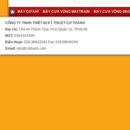
MÁY CƠ KHÍ
MÁY CƯA VÒNG WAYTRAIN
MÁY CƯA VÒNG GE
CÔNG TY TNHH THIẾT BỊ KỸ THUẬT CƠ THÀNH
Máy khoan phay rongfu RF40
Địa chỉ:
7A/144 Thành Thái, P14, Quận 10, TP.HCM
MST:
0304343390
53.900.000 vnđ
Điện thoại:
028-38642042 Fax: 02838649256
Email:
info@cothanh.com
Máy khoan bàn 40mm
RF40S2F
61.123.000 vnđ
Máy cưa vòng WL1300SAT