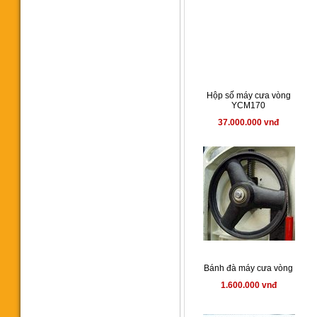
Máy cưa vòng SH-6056NC
42.000 vnđ
Hộp số máy cưa vòng
YCM170
37.000.000 vnđ
Máy cưa vòng Singular SH-
5650NC
640.000.000 vnđ
Bánh đà máy cưa vòng
1.600.000 vnđ
Máy cưa vòng tự động đưa
phôi SH4242NC