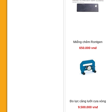
652.000.000 vnđ
Miếng chêm Rontgen
Máy cưa vòng CY-275A
650.000 vnđ
Manual
49.000.000 vnđ
Máy cưa vòng CY125P
Portable
15.800.000 vnđ
Đo lực căng lưỡi cưa vòng
9.500.000 vnđ