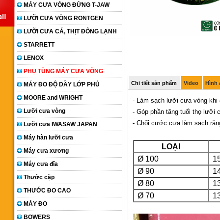
MÁY CƯA VÒNG ĐỨNG T-JAW
LƯỠI CƯA VÒNG RONTGEN
LƯỠI CƯA CÁ, THỊT ĐÔNG LẠNH
STARRETT
LENOX
PHỤ TÙNG MÁY CƯA VÒNG
Chi tiết sản phẩm
Video
Hình
MÁY ĐO ĐỘ DẦY LỚP PHỦ
MOORE and WRIGHT
- Làm sạch lưỡi cưa vòng khi 
Lưỡi cưa vòng
- Góp phần tăng tuổi thọ lưỡi 
- Chổi cước cưa làm sạch ră
Lưỡi cưa IWASAW JAPAN
Máy hàn lưỡi cưa
LOẠI
Máy cưa xương
Ø 100
15
Máy cưa đĩa
Ø 90
14
Thước cặp
Ø 80
13
THƯỚC ĐO CAO
Ø 70
13
MÁY ĐO
BOWERS