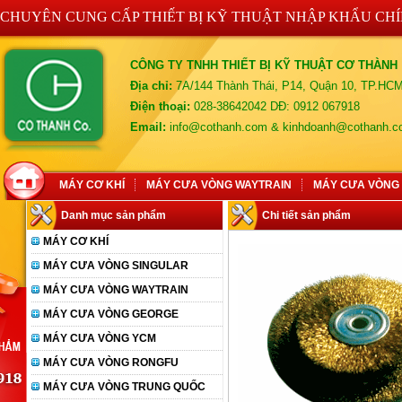
CHUYÊN CUNG CẤP THIẾT BỊ KỸ THUẬT NHẬP KHẨU CH
CÔNG TY TNHH THIẾT BỊ KỸ THUẬT CƠ THÀNH
Địa chỉ:
7A/144 Thành Thái, P14, Quận 10, TP.HC
Điện thoại:
028-38642042 DĐ: 0912 067918
Email:
info@cothanh.com & kinhdoanh@cothanh.
MÁY CƠ KHÍ
MÁY CƯA VÒNG WAYTRAIN
MÁY CƯA VÒNG
Danh mục sản phẩm
Chi tiết sản phẩm
MÁY CƠ KHÍ
MÁY CƯA VÒNG SINGULAR
MÁY CƯA VÒNG WAYTRAIN
MÁY CƯA VÒNG GEORGE
MÁY CƯA VÒNG YCM
MÁY CƯA VÒNG RONGFU
MÁY CƯA VÒNG TRUNG QUỐC