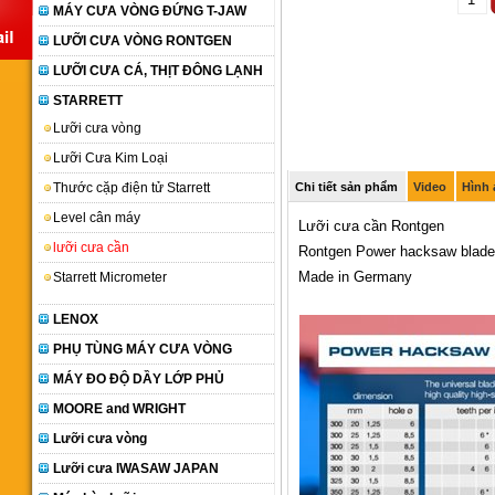
MÁY CƯA VÒNG ĐỨNG T-JAW
LƯỠI CƯA VÒNG RONTGEN
LƯỠI CƯA CÁ, THỊT ĐÔNG LẠNH
STARRETT
Lưỡi cưa vòng
Lưỡi Cưa Kim Loại
Thước cặp điện tử Starrett
Chi tiết sản phẩm
Video
Hình
Level cân máy
Lưỡi cưa cần Rontgen
lưỡi cưa cần
Rontgen Power hacksaw blad
Made in Germany
Starrett Micrometer
LENOX
PHỤ TÙNG MÁY CƯA VÒNG
MÁY ĐO ĐỘ DẦY LỚP PHỦ
MOORE and WRIGHT
Lưỡi cưa vòng
Lưỡi cưa IWASAW JAPAN