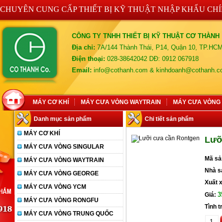
CHUYÊN CUNG CẤP THIẾT BỊ KỸ THUẬT NHẬP KHẨU CH
CÔNG TY TNHH THIẾT BỊ KỸ THUẬT CƠ THÀNH
Địa chỉ:
7A/144 Thành Thái, P14, Quận 10, TP.HC
Điện thoại:
028-38642042 DĐ: 0912 067918
Email:
info@cothanh.com & kinhdoanh@cothanh.
MÁY CƠ KHÍ
MÁY CƯA VÒNG WAYTRAIN
MÁY CƯA VÒNG
Danh mục sản phẩm
Chi tiết sản phẩm
MÁY CƠ KHÍ
Lưỡ
MÁY CƯA VÒNG SINGULAR
Mã s
MÁY CƯA VÒNG WAYTRAIN
Nhà s
MÁY CƯA VÒNG GEORGE
Xuất 
MÁY CƯA VÒNG YCM
3
Giá:
MÁY CƯA VÒNG RONGFU
Tình 
MÁY CƯA VÒNG TRUNG QUỐC