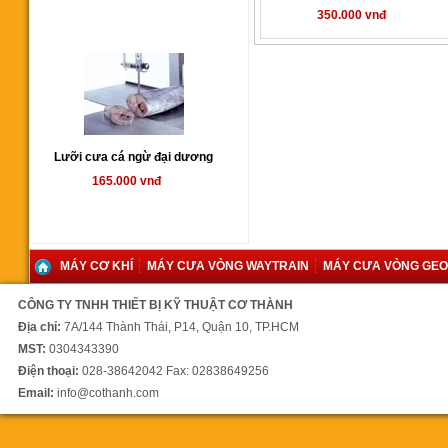
350.000 vnđ
Lưỡi cưa cá ngừ đại dương
165.000 vnđ
MÁY CƠ KHÍ
MÁY CƯA VÒNG WAYTRAIN
MÁY CƯA VÒNG GE
CÔNG TY TNHH THIẾT BỊ KỸ THUẬT CƠ THÀNH
Máy cưa vòng YCM350SA
Địa chỉ:
7A/144 Thành Thái, P14, Quận 10, TP.HCM
00 vnđ
MST:
0304343390
Điện thoại:
028-38642042 Fax: 02838649256
Email:
info@cothanh.com