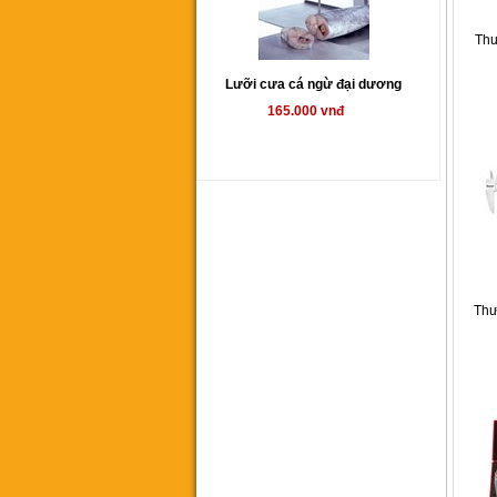
Th
Lưỡi cưa cá ngừ đại dương
165.000 vnđ
Máy cưa vòng YCM350SA
00 vnđ
Thư