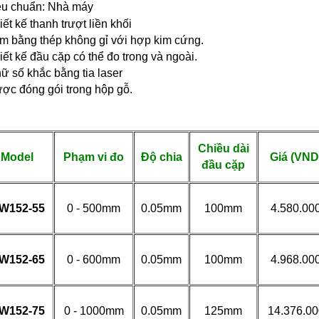
êu chuẩn: Nhà máy
iết kế thanh trượt liền khối
àm bằng thép không gỉ với hợp kim cứng.
iết kế đầu cặp có thể đo trong và ngoài.
ữ số khắc bằng tia laser
ược đóng gói trong hộp gỗ.
Chiều dài
Model
Phạm vi đo
Độ chia
Giá (VND
đầu cặp
W152-55
0 - 500mm
0.05mm
100mm
4.580.00
W152-65
0 - 600mm
0.05mm
100mm
4.968.00
W152-75
0 - 1000mm
0.05mm
125mm
14.376.00