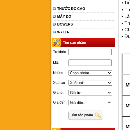
Ti
•
THƯỚC ĐO CAO
• Th
• L
MÁY ĐO
• Th
BOWERS
• Ch
WYLER
• Đ
Tìm sản phẩm
Từ khóa:
Mã:
Nhóm:
Xuất xứ:
M
Giá từ:
Giá đến:
M
M