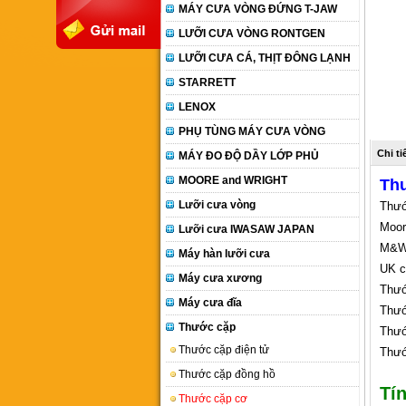
MÁY CƯA VÒNG ĐỨNG T-JAW
LƯỠI CƯA VÒNG RONTGEN
LƯỠI CƯA CÁ, THỊT ĐÔNG LẠNH
STARRETT
LENOX
PHỤ TÙNG MÁY CƯA VÒNG
Chi t
MÁY ĐO ĐỘ DẦY LỚP PHỦ
MOORE and WRIGHT
Thư
Lưỡi cưa vòng
Thướ
Moor
Lưỡi cưa IWASAW JAPAN
M&W 
Máy hàn lưỡi cưa
UK c
Máy cưa xương
Thư
Máy cưa đĩa
Thư
Thước cặp
Thư
Thước cặp điện tử
Thướ
Thước cặp đồng hồ
Tí
Thước cặp cơ