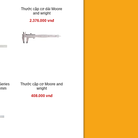
Thước cặp cơ dài Moore
and wright
2.376.000 vnđ
Series
Thước cặp cơ Moore and
00mm
wright
408.000 vnđ