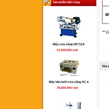
Sản phẩm bán chạy
M
** 
Máy cưa vòng UE712A
41.000.000 vnđ
Sản 
Máy hàn lưỡi cưa vòng VC-4
78.000.000 vnđ