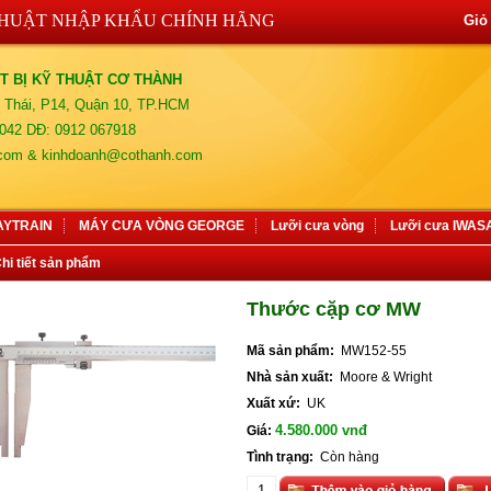
THUẬT NHẬP KHẨU CHÍNH HÃNG
Giỏ
T BỊ KỸ THUẬT CƠ THÀNH
 Thái, P14, Quận 10, TP.HCM
042 DĐ: 0912 067918
.com & kinhdoanh@cothanh.com
AYTRAIN
MÁY CƯA VÒNG GEORGE
Lưỡi cưa vòng
Lưỡi cưa IWA
hi tiết sản phẩm
Thước cặp cơ MW
Mã sản phẩm:
MW152-55
Nhà sản xuất:
Moore & Wright
Xuất xứ:
UK
4.580.000 vnđ
Giá:
Tình trạng:
Còn hàng