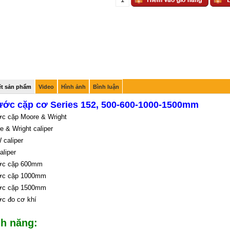
iết sản phẩm
Video
Hình ảnh
Bình luận
ớc cặp cơ Series 152, 500-600-1000-1500mm
c cặp Moore & Wright
e & Wright caliper
caliper
aliper
ớc cặp 600mm
ớc cặp 1000mm
ớc cặp 1500mm
c đo cơ khí
nh năng: