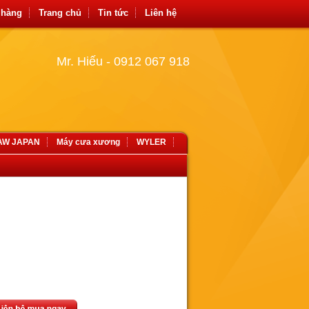
 hàng
Trang chủ
Tin tức
Liên hệ
Mr. Hiếu - 0912 067 918
SAW JAPAN
Máy cưa xương
WYLER