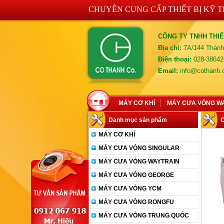
CHUYÊN CUNG CẤP THIẾT BỊ KỸ 
CÔNG TY TNHH THIẾ
Địa chỉ:
7A/144 Thành
Điện thoại:
028-38642
Email:
info@cothanh
MÁY CƠ KHÍ
MÁY CƯA VÒNG W
Danh mục sản phẩm
C
MÁY CƠ KHÍ
MÁY CƯA VÒNG SINGULAR
MÁY CƯA VÒNG WAYTRAIN
MÁY CƯA VÒNG GEORGE
MÁY CƯA VÒNG YCM
MÁY CƯA VÒNG RONGFU
MÁY CƯA VÒNG TRUNG QUỐC