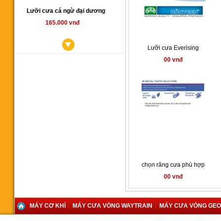
Lưỡi cưa cá ngừ đại dương
165.000 vnđ
Lưỡi cưa Everising
00 vnđ
Máy cưa vòng YCM350SA
00 vnđ
chọn răng cưa phù hợp
00 vnđ
Máy cưa vòng CY 350
MÁY CƠ KHÍ
MÁY CƯA VÒNG WAYTRAIN
MÁY CƯA VÒNG GE
145.000.000 vnđ