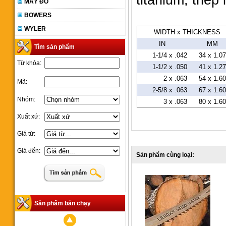
titanium, thép 
MÁY ĐO
BOWERS
WYLER
WIDTH x THICKNESS
IN
MM
Tìm sản phẩm
1-1/4 x .042
34 x 1.0
Từ khóa:
1-1/2 x .050
41 x 1.2
2 x .063
54 x 1.6
Mã:
2-5/8 x .063
67 x 1.6
Nhóm:
3 x .063
80 x 1.6
Xuất xứ:
Giá từ:
Giá đến:
Sản phẩm cùng loại:
Sản phẩm bán chạy