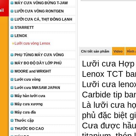
MÁY CƯA VÒNG ĐỨNG T-JAW
LƯỠI CƯA VÒNG RONTGEN
LƯỠI CƯA CÁ, THỊT ĐÔNG LẠNH
STARRETT
LENOX
Lưỡi cưa vòng Lenox
Chi tiết sản phẩm
Video
Hình
PHỤ TÙNG MÁY CƯA VÒNG
Lưỡi cưa Hợ
MÁY ĐO ĐỘ DẦY LỚP PHỦ
MOORE and WRIGHT
Lenox TCT ba
Lưỡi cưa vòng
Lưỡi cưa leno
Lưỡi cưa IWASAW JAPAN
Carbide tip b
Máy hàn lưỡi cưa
Là lưỡi cưa hơ
Máy cưa xương
Máy cưa đĩa
phủ đặc biệt 
Thước cặp
Cưa được hầu 
THƯỚC ĐO CAO