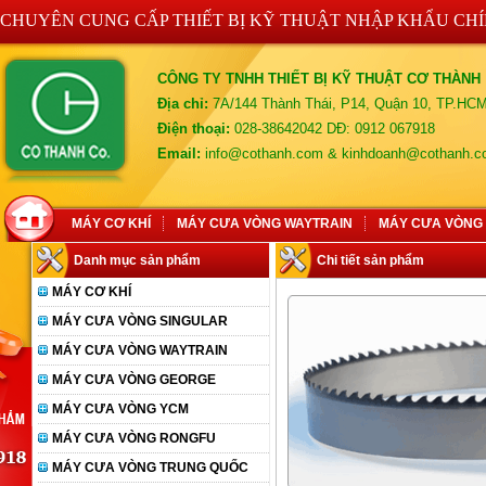
CHUYÊN CUNG CẤP THIẾT BỊ KỸ THUẬT NHẬP KHẨU CH
CÔNG TY TNHH THIẾT BỊ KỸ THUẬT CƠ THÀNH
Địa chỉ:
7A/144 Thành Thái, P14, Quận 10, TP.HC
Điện thoại:
028-38642042 DĐ: 0912 067918
Email:
info@cothanh.com & kinhdoanh@cothanh.
MÁY CƠ KHÍ
MÁY CƯA VÒNG WAYTRAIN
MÁY CƯA VÒNG
Danh mục sản phẩm
Chi tiết sản phẩm
MÁY CƠ KHÍ
MÁY CƯA VÒNG SINGULAR
MÁY CƯA VÒNG WAYTRAIN
MÁY CƯA VÒNG GEORGE
MÁY CƯA VÒNG YCM
MÁY CƯA VÒNG RONGFU
MÁY CƯA VÒNG TRUNG QUỐC