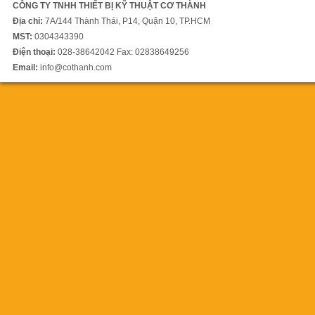
CÔNG TY TNHH THIẾT BỊ KỸ THUẬT CƠ THÀNH
Địa chỉ:
7A/144 Thành Thái, P14, Quận 10, TP.HCM
MST:
0304343390
Điện thoại:
028-38642042 Fax: 02838649256
Email:
info@cothanh.com
Máy cưa vòng SH-6056NC
42.000 vnđ
Máy cưa vòng Singular SH-
5650NC
640.000.000 vnđ