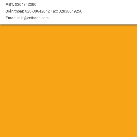
MST:
0304343390
Điện thoại:
028-38642042 Fax: 02838649256
Email:
info@cothanh.com