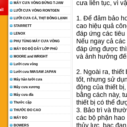
cưa liên tục, vì 
MÁY CƯA VÒNG ĐỨNG T-JAW
LƯỠI CƯA VÒNG RONTGEN
1. Để đảm bảo hoạ
LƯỠI CƯA CÁ, THỊT ĐÔNG LẠNH
cao hiệu quả côn
STARRETT
đáp ứng các tiêu 
LENOX
Nếu ngay cả các 
PHỤ TÙNG MÁY CƯA VÒNG
đáp ứng được thì 
MÁY ĐO ĐỘ DẦY LỚP PHỦ
và ảnh hưởng đến 
MOORE and WRIGHT
Lưỡi cưa vòng
2. Ngoài ra, thiế
Lưỡi cưa IWASAW JAPAN
tốt, nhưng sử dụn
Máy hàn lưỡi cưa
động của thiết bị
Máy cưa xương
bằng cách này, tu
Máy cưa đĩa
thiết bị có thể đ
Thước cặp
3. Bảo trì và thư
THƯỚC ĐO CAO
các bộ phận hao 
MÁY ĐO
thủy lực, bạc đạ
BOWERS