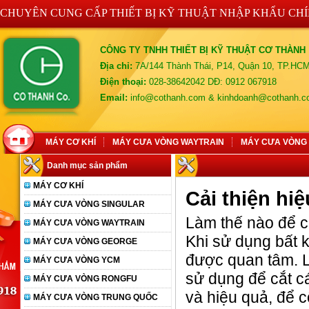
CHUYÊN CUNG CẤP THIẾT BỊ KỸ THUẬT NHẬP KHẨU CH
CÔNG TY TNHH THIẾT BỊ KỸ THUẬT CƠ THÀNH
Địa chỉ:
7A/144 Thành Thái, P14, Quận 10, TP.HC
Điện thoại:
028-38642042 DĐ: 0912 067918
Email:
info@cothanh.com & kinhdoanh@cothanh.
MÁY CƠ KHÍ
MÁY CƯA VÒNG WAYTRAIN
MÁY CƯA VÒNG
Danh mục sản phẩm
MÁY CƠ KHÍ
Cải thiện hi
MÁY CƯA VÒNG SINGULAR
Làm thế nào để c
MÁY CƯA VÒNG WAYTRAIN
Khi sử dụng bất k
MÁY CƯA VÒNG GEORGE
được quan tâm. L
MÁY CƯA VÒNG YCM
sử dụng để cắt cá
MÁY CƯA VÒNG RONGFU
và hiệu quả, để c
MÁY CƯA VÒNG TRUNG QUỐC