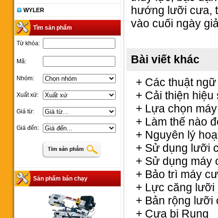
hướng lưỡi cưa, 
WYLER
vào cuối ngày gi
Tìm sản phẩm
Từ khóa:
Bài viết khác
Mã:
Nhóm:
+ Các thuật ngữ
+ Cải thiện hiệ
Xuất xứ:
+ Lựa chọn máy
Giá từ:
+ Làm thế nào 
Giá đến:
+ Nguyên lý ho
+ Sử dụng lưỡi 
+ Sử dụng máy 
+ Bảo trì máy c
Sản phẩm bán chạy
+ Lực căng lưỡi
+ Bản rộng lưỡi
+ Cưa bị Rung