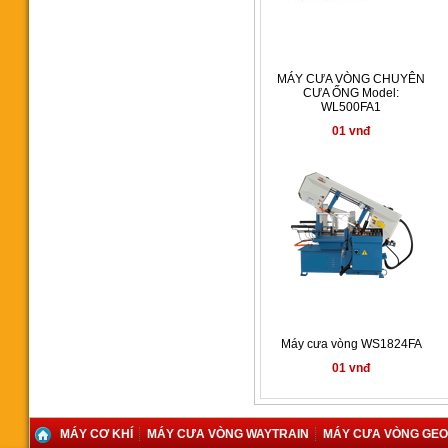
3.280.000.000 vnđ
MÁY CƯA VÒNG CHUYÊN
CƯA ỐNG Model:
WL500FA1
01 vnđ
Máy cưa vòng Waytrain WL-
1100SAT
00 vnđ
Máy cưa vòng WS1824FA
Máy cưa vòng UE330A
01 vnđ
192.000.000 vnđ
MÁY CƠ KHÍ
MÁY CƯA VÒNG WAYTRAIN
MÁY CƯA VÒNG GE