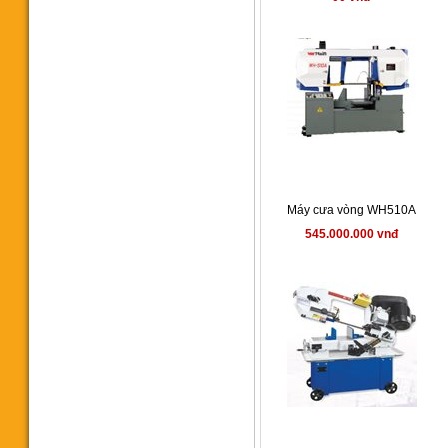
Máy cưa vòng SH-6056NC
42.000 vnđ
Máy cưa vòng WH510A
545.000.000 vnđ
Máy cưa vòng Singular SH-
5650NC
640.000.000 vnđ
Máy cưa vòng tự động đưa
phôi SH4242NC