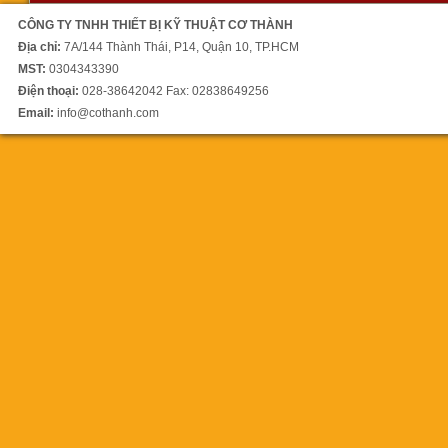
CÔNG TY TNHH THIẾT BỊ KỸ THUẬT CƠ THÀNH
Địa chỉ:
7A/144 Thành Thái, P14, Quận 10, TP.HCM
Máy cưa vòng RL-650DSA
MST:
0304343390
Điện thoại:
1.590.000.000 vnđ
028-38642042 Fax: 02838649256
Email:
info@cothanh.com
Lưỡi cưa vòng Master
Supreme
00 vnđ