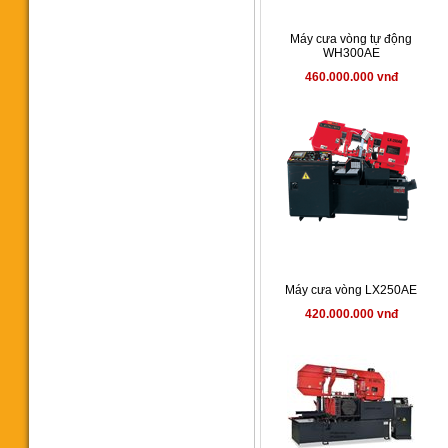
Máy cưa vòng tự động
WH300AE
460.000.000 vnđ
Máy khoan phay rongfu RF40
53.900.000 vnđ
Máy khoan bàn 40mm
Máy cưa vòng LX250AE
RF40S2F
420.000.000 vnđ
61.123.000 vnđ
Máy cưa vòng WL1300SAT