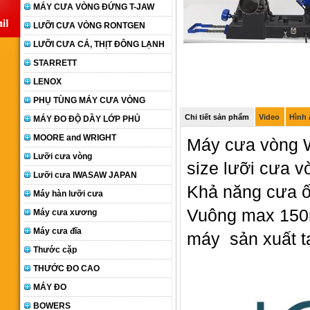
MÁY CƯA VÒNG ĐỨNG T-JAW
LƯỠI CƯA VÒNG RONTGEN
LƯỠI CƯA CÁ, THỊT ĐÔNG LẠNH
STARRETT
LENOX
PHỤ TÙNG MÁY CƯA VÒNG
Chi tiết sản phẩm
Video
Hình
MÁY ĐO ĐỘ DẦY LỚP PHỦ
MOORE and WRIGHT
Máy cưa vòng
Lưỡi cưa vòng
size lưỡi cưa 
Lưỡi cưa IWASAW JAPAN
Khả năng cưa 
Máy hàn lưỡi cưa
Vuông max 15
Máy cưa xương
Máy cưa đĩa
máy sản xuất t
Thước cặp
THƯỚC ĐO CAO
MÁY ĐO
BOWERS