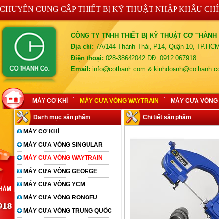
CHUYÊN CUNG CẤP THIẾT BỊ KỸ THUẬT NHẬP KHẨU CH
CÔNG TY TNHH THIẾT BỊ KỸ THUẬT CƠ THÀNH
Địa chỉ:
7A/144 Thành Thái, P14, Quận 10, TP.HC
Điện thoại:
028-38642042 DĐ: 0912 067918
Email:
info@cothanh.com & kinhdoanh@cothanh.
MÁY CƠ KHÍ
MÁY CƯA VÒNG WAYTRAIN
MÁY CƯA VÒNG
Danh mục sản phẩm
Chi tiết sản phẩm
MÁY CƠ KHÍ
MÁY CƯA VÒNG SINGULAR
MÁY CƯA VÒNG WAYTRAIN
MÁY CƯA VÒNG GEORGE
MÁY CƯA VÒNG YCM
MÁY CƯA VÒNG RONGFU
MÁY CƯA VÒNG TRUNG QUỐC