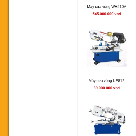
Máy cưa vòng WH510A
545.000.000 vnđ
Máy cưa vòng SH-6056NC
42.000 vnđ
Máy cưa vòng Singular SH-
5650NC
Máy cưa vòng UE812
640.000.000 vnđ
39.000.000 vnđ
Máy cưa vòng tự động đưa
phôi SH4242NC