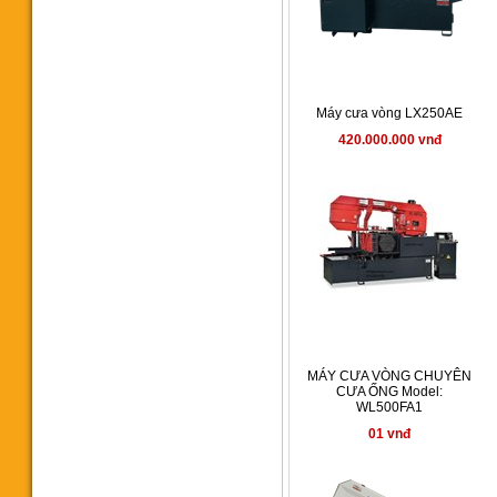
Máy khoan phay rongfu RF40
Máy cưa vòng LX250AE
53.900.000 vnđ
420.000.000 vnđ
Máy khoan bàn 40mm
RF40S2F
61.123.000 vnđ
MÁY CƯA VÒNG CHUYÊN
CƯA ỐNG Model:
WL500FA1
01 vnđ
Máy cưa vòng WL1300SAT