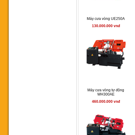
652.000.000 vnđ
Máy cưa vòng UE250A
130.000.000 vnđ
Máy cưa vòng CY-275A
Manual
49.000.000 vnđ
Máy cưa vòng tự động
WH300AE
460.000.000 vnđ
Máy cưa vòng CY125P
Portable
15.800.000 vnđ