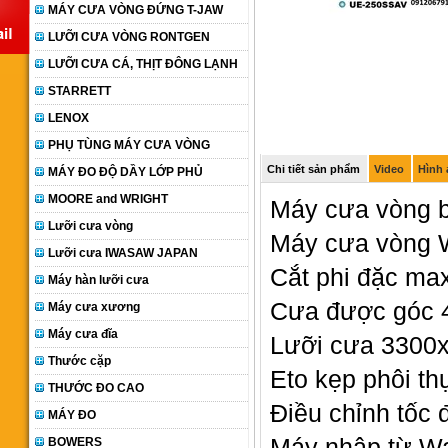
MÁY CƯA VÒNG ĐỨNG T-JAW
LƯỠI CƯA VÒNG RONTGEN
LƯỠI CƯA CÁ, THỊT ĐÔNG LẠNH
STARRETT
LENOX
PHỤ TÙNG MÁY CƯA VÒNG
Chi tiết sản phẩm
Video
Hình
MÁY ĐO ĐỘ DẦY LỚP PHỦ
MOORE and WRIGHT
Máy cưa vòng 
Lưỡi cưa vòng
Máy cưa vòng 
Lưỡi cưa IWASAW JAPAN
Cắt phi đặc m
Máy hàn lưỡi cưa
Cưa được góc 
Máy cưa xương
Máy cưa đĩa
Lưỡi cưa 3300
Thước cặp
Eto kẹp phôi th
THƯỚC ĐO CAO
Điều chỉnh tốc 
MÁY ĐO
Máy nhập từ Wa
BOWERS