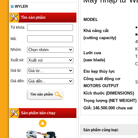
WYLER
Tìm sản phẩm
MODEL
●
Từ khóa:
Khả năng cắt
■
(cutting capacity)
Mã:
4
K
Nhóm:
Lưỡi cưa
T
(saw blade)
Xuất xứ:
C
Giá từ:
Eto kẹp thủy lực
Công suất động cơ
Giá đến:
MOTORS OUTPUT
Kích thước (DIMENSIONS)
Trọng lượng (NET WEIGHT)
GIÁ: 146.500.000 chưa vat
Sản phẩm bán chạy
Sản phẩm cùng loại: