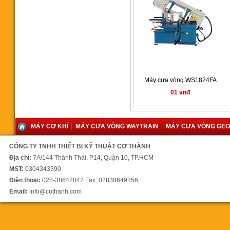
3.280.000.000 vnđ
Máy cưa vòng Waytrain WL-
Máy cưa vòng WS1824FA
1100SAT
01 vnđ
00 vnđ
MÁY CƠ KHÍ
MÁY CƯA VÒNG WAYTRAIN
MÁY CƯA VÒNG GE
CÔNG TY TNHH THIẾT BỊ KỸ THUẬT CƠ THÀNH
Địa chỉ:
7A/144 Thành Thái, P14, Quận 10, TP.HCM
MST:
0304343390
Điện thoại:
028-38642042 Fax: 02838649256
Máy cưa vòng UE330A
Email:
info@cothanh.com
192.000.000 vnđ