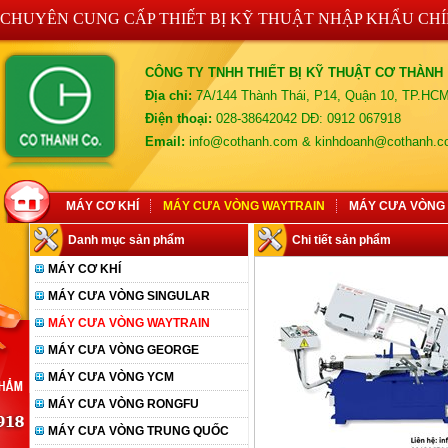
CHUYÊN CUNG CẤP THIẾT BỊ KỸ THUẬT NHẬP KHẨU CH
CÔNG TY TNHH THIẾT BỊ KỸ THUẬT CƠ THÀNH
Địa chỉ:
7A/144 Thành Thái, P14, Quận 10, TP.HC
Điện thoại:
028-38642042 DĐ: 0912 067918
Email:
info@cothanh.com & kinhdoanh@cothanh.
MÁY CƠ KHÍ
MÁY CƯA VÒNG WAYTRAIN
MÁY CƯA VÒNG
Danh mục sản phẩm
Chi tiết sản phẩm
MÁY CƠ KHÍ
MÁY CƯA VÒNG SINGULAR
MÁY CƯA VÒNG WAYTRAIN
MÁY CƯA VÒNG GEORGE
MÁY CƯA VÒNG YCM
MÁY CƯA VÒNG RONGFU
MÁY CƯA VÒNG TRUNG QUỐC