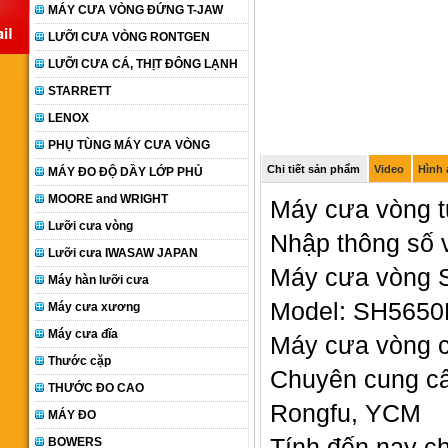
MÁY CƯA VÒNG ĐỨNG T-JAW
LƯỠI CƯA VÒNG RONTGEN
LƯỠI CƯA CÁ, THỊT ĐÔNG LẠNH
STARRETT
LENOX
PHỤ TÙNG MÁY CƯA VÒNG
Chi tiết sản phẩm
Video
Hình
MÁY ĐO ĐỘ DẦY LỚP PHỦ
MOORE and WRIGHT
Máy cưa vòng t
Lưỡi cưa vòng
Nhập thông số 
Lưỡi cưa IWASAW JAPAN
Máy cưa vòng 
Máy hàn lưỡi cưa
Model: SH565
Máy cưa xương
Máy cưa đĩa
Máy cưa vòng c
Thước cặp
Chuyên cung cấ
THƯỚC ĐO CAO
Rongfu, YCM
MÁY ĐO
Tính đến nay ch
BOWERS