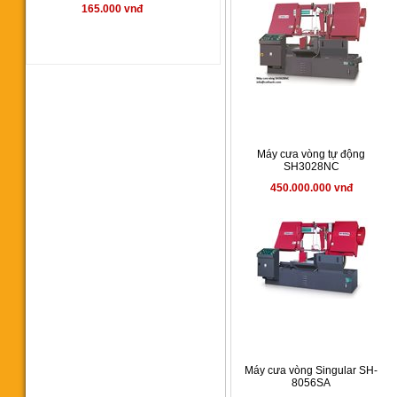
165.000 vnđ
Máy cưa vòng YCM350SA
00 vnđ
Máy cưa vòng tự động
SH3028NC
450.000.000 vnđ
Máy cưa vòng CY 350
145.000.000 vnđ
Máy cưa vòng Singular SH-
8056SA