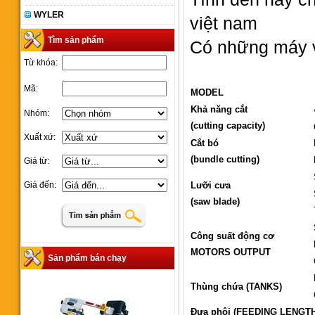
WYLER
việt nam
Tìm sản phẩm
Có những máy v
Từ khóa:
Mã:
MODEL
Khả năng cắt
Nhóm:
(cutting capacity)
Xuất xứ:
Cắt bó
(bundle cutting)
Giá từ:
Giá đến:
Lưỡi cưa
(saw blade)
Công suất động cơ
MOTORS OUTPUT
Sản phẩm bán chạy
Thùng chứa (TANKS)
Đưa phôi (FEEDING LENGT