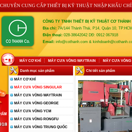
CHUYÊN CUNG CẤP THIẾT BỊ KỸ THUẬT NHẬP KHẨU CH
CÔNG TY TNHH THIẾT BỊ KỸ THUẬT CƠ THÀNH
Địa chỉ:
7A/144 Thành Thái, P14, Quận 10, TP.HC
Điện thoại:
028-38642042 DĐ: 0912 067918
Email:
info@cothanh.com & kinhdoanh@cothanh.
MÁY CƠ KHÍ
MÁY CƯA VÒNG WAYTRAIN
MÁY CƯA VÒNG
Danh mục sản phẩm
Chi tiết sản phẩm
MÁY CƠ KHÍ
MÁY CƯA VÒNG SINGULAR
MÁY CƯA VÒNG WAYTRAIN
MÁY CƯA VÒNG GEORGE
MÁY CƯA VÒNG YCM
MÁY CƯA VÒNG RONGFU
MÁY CƯA VÒNG TRUNG QUỐC