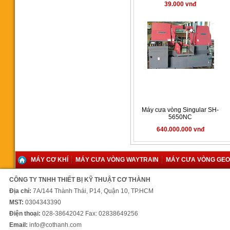
39.000 vnđ
Máy cưa vòng SH-6056NC
42.000 vnđ
Máy cưa vòng Singular SH-
5650NC
Máy cưa vòng Singular SH-
640.000.000 vnđ
5650NC
640.000.000 vnđ
MÁY CƠ KHÍ
MÁY CƯA VÒNG WAYTRAIN
MÁY CƯA VÒNG GE
CÔNG TY TNHH THIẾT BỊ KỸ THUẬT CƠ THÀNH
Địa chỉ:
7A/144 Thành Thái, P14, Quận 10, TP.HCM
MST:
0304343390
Điện thoại:
028-38642042 Fax: 02838649256
Máy cưa vòng tự động đưa
Email:
info@cothanh.com
phôi SH4242NC