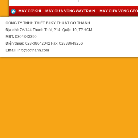
MÁY CƠ KHÍ
MÁY CƯA VÒNG WAYTRAIN
MÁY CƯA VÒNG GE
Máy cưa vòng SH-6056NC
CÔNG TY TNHH THIẾT BỊ KỸ THUẬT CƠ THÀNH
42.000 vnđ
Địa chỉ:
7A/144 Thành Thái, P14, Quận 10, TP.HCM
MST:
0304343390
Điện thoại:
028-38642042 Fax: 02838649256
Email:
info@cothanh.com
Máy cưa vòng Singular SH-
5650NC
640.000.000 vnđ
Máy cưa vòng tự động đưa
phôi SH4242NC