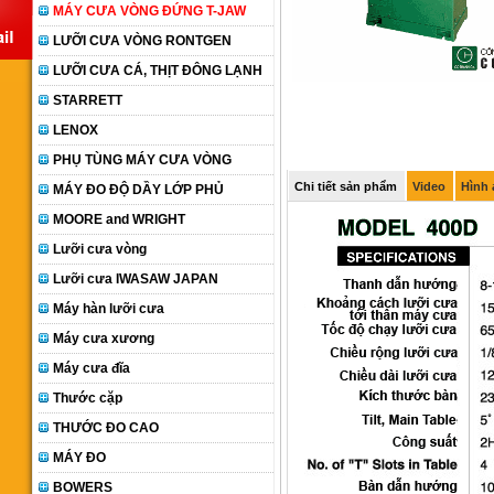
MÁY CƯA VÒNG ĐỨNG T-JAW
LƯỠI CƯA VÒNG RONTGEN
LƯỠI CƯA CÁ, THỊT ĐÔNG LẠNH
STARRETT
LENOX
PHỤ TÙNG MÁY CƯA VÒNG
Chi tiết sản phẩm
Video
Hình
MÁY ĐO ĐỘ DẦY LỚP PHỦ
MOORE and WRIGHT
Lưỡi cưa vòng
Lưỡi cưa IWASAW JAPAN
Máy hàn lưỡi cưa
Máy cưa xương
Máy cưa đĩa
Thước cặp
THƯỚC ĐO CAO
MÁY ĐO
BOWERS