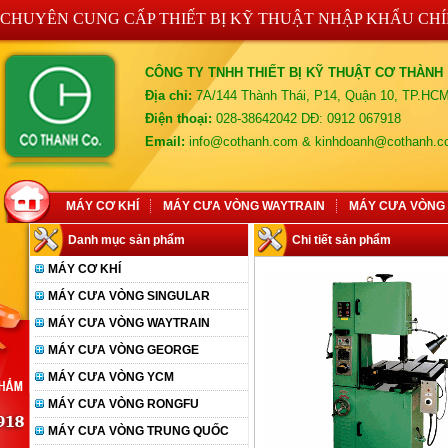
CHUYÊN CUNG CẤP THIẾT BỊ KỸ THUẬT NHẬP KHẨU CH
CÔNG TY TNHH THIẾT BỊ KỸ THUẬT CƠ THÀNH
Địa chỉ:
7A/144 Thành Thái, P14, Quận 10, TP.HC
Điện thoại:
028-38642042 DĐ: 0912 067918
Email:
info@cothanh.com & kinhdoanh@cothanh.
MÁY CƠ KHÍ
MÁY CƯA VÒNG WAYTRAIN
MÁY CƯA VÒNG
Danh mục sản phẩm
Chi tiết sản phẩm
MÁY CƠ KHÍ
MÁY CƯA VÒNG SINGULAR
MÁY CƯA VÒNG WAYTRAIN
MÁY CƯA VÒNG GEORGE
MÁY CƯA VÒNG YCM
MÁY CƯA VÒNG RONGFU
MÁY CƯA VÒNG TRUNG QUỐC