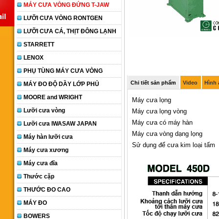
MÁY CƯA VÒNG ĐỨNG T-JAW
LƯỠI CƯA VÒNG RONTGEN
LƯỠI CƯA CÁ, THỊT ĐÔNG LẠNH
STARRETT
LENOX
PHỤ TÙNG MÁY CƯA VÒNG
Chi tiết sản phẩm
Video
Hình
MÁY ĐO ĐỘ DẦY LỚP PHỦ
MOORE and WRIGHT
Máy cưa lọng
Lưỡi cưa vòng
Máy cưa lọng vòng
Máy cưa có máy hàn
Lưỡi cưa IWASAW JAPAN
Máy cưa vòng dạng lọng
Máy hàn lưỡi cưa
Sử dụng để cưa kim loại tấm
Máy cưa xương
Máy cưa đĩa
Thước cặp
THƯỚC ĐO CAO
MÁY ĐO
BOWERS