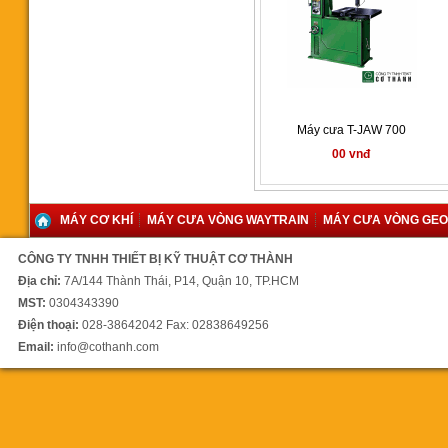
Máy cưa vòng SH-6056NC
42.000 vnđ
Máy cưa T-JAW 700
00 vnđ
MÁY CƠ KHÍ
MÁY CƯA VÒNG WAYTRAIN
MÁY CƯA VÒNG GE
Máy cưa vòng Singular SH-
CÔNG TY TNHH THIẾT BỊ KỸ THUẬT CƠ THÀNH
5650NC
Địa chỉ:
7A/144 Thành Thái, P14, Quận 10, TP.HCM
640.000.000 vnđ
MST:
0304343390
Điện thoại:
028-38642042 Fax: 02838649256
Email:
info@cothanh.com
Máy cưa vòng tự động đưa
phôi SH4242NC