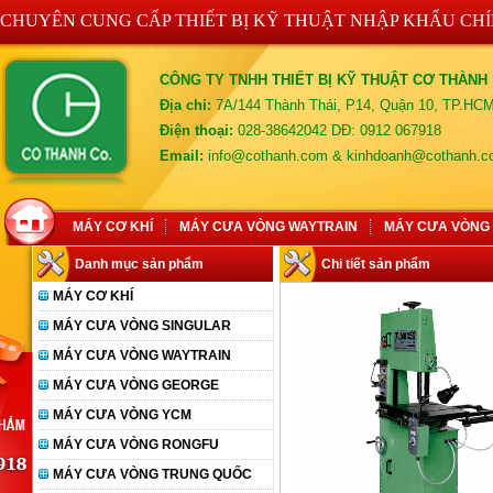
CHUYÊN CUNG CẤP THIẾT BỊ KỸ THUẬT NHẬP KHẨU CH
CÔNG TY TNHH THIẾT BỊ KỸ THUẬT CƠ THÀNH
Địa chỉ:
7A/144 Thành Thái, P14, Quận 10, TP.HC
Điện thoại:
028-38642042 DĐ: 0912 067918
Email:
info@cothanh.com & kinhdoanh@cothanh.
MÁY CƠ KHÍ
MÁY CƯA VÒNG WAYTRAIN
MÁY CƯA VÒNG
Danh mục sản phẩm
Chi tiết sản phẩm
MÁY CƠ KHÍ
MÁY CƯA VÒNG SINGULAR
MÁY CƯA VÒNG WAYTRAIN
MÁY CƯA VÒNG GEORGE
MÁY CƯA VÒNG YCM
MÁY CƯA VÒNG RONGFU
MÁY CƯA VÒNG TRUNG QUỐC