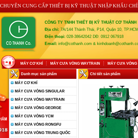
CHUYÊN CUNG CẤP THIẾT BỊ KỸ THUẬT NHẬP KHẨU CH
CÔNG TY TNHH THIẾT BỊ KỸ THUẬT CƠ THÀNH
Địa chỉ:
7A/144 Thành Thái, P14, Quận 10, TP.HC
Điện thoại:
028-38642042 DĐ: 0912 067918
Email:
info@cothanh.com & kinhdoanh@cothanh.
MÁY CƠ KHÍ
MÁY CƯA VÒNG WAYTRAIN
MÁY CƯA VÒNG
Danh mục sản phẩm
Chi tiết sản phẩm
MÁY CƠ KHÍ
MÁY CƯA VÒNG SINGULAR
MÁY CƯA VÒNG WAYTRAIN
MÁY CƯA VÒNG GEORGE
MÁY CƯA VÒNG YCM
MÁY CƯA VÒNG RONGFU
MÁY CƯA VÒNG TRUNG QUỐC