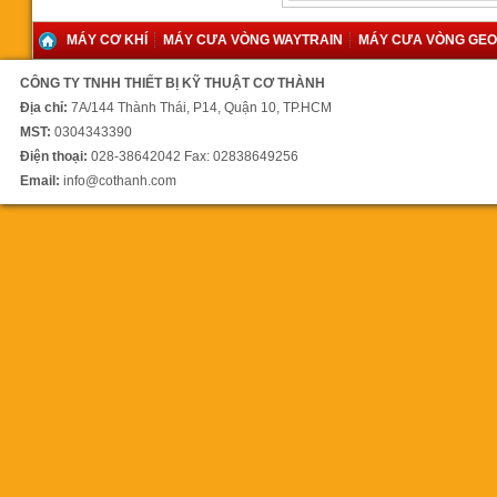
MÁY CƠ KHÍ
MÁY CƯA VÒNG WAYTRAIN
MÁY CƯA VÒNG GE
Máy cưa vòng SH-6056NC
CÔNG TY TNHH THIẾT BỊ KỸ THUẬT CƠ THÀNH
42.000 vnđ
Địa chỉ:
7A/144 Thành Thái, P14, Quận 10, TP.HCM
MST:
0304343390
Điện thoại:
028-38642042 Fax: 02838649256
Email:
info@cothanh.com
Máy cưa vòng Singular SH-
5650NC
640.000.000 vnđ
Máy cưa vòng tự động đưa
phôi SH4242NC