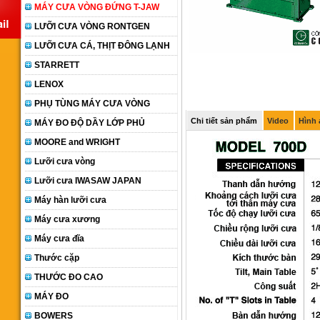
MÁY CƯA VÒNG ĐỨNG T-JAW
LƯỠI CƯA VÒNG RONTGEN
LƯỠI CƯA CÁ, THỊT ĐÔNG LẠNH
STARRETT
LENOX
PHỤ TÙNG MÁY CƯA VÒNG
Chi tiết sản phẩm
Video
Hình
MÁY ĐO ĐỘ DẦY LỚP PHỦ
MOORE and WRIGHT
Lưỡi cưa vòng
Lưỡi cưa IWASAW JAPAN
Máy hàn lưỡi cưa
Máy cưa xương
Máy cưa đĩa
Thước cặp
THƯỚC ĐO CAO
MÁY ĐO
BOWERS